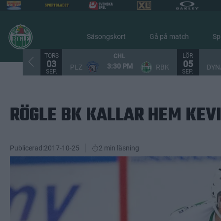
Säsongskort
Gå på match
Sp
TORS
LÖR
CHL
03
05
3:30 PM
PLZ
RBK
DYN
SEP.
SEP.
RÖGLE BK KALLAR HEM KEV
Publicerad:
2017-10-25
2 min läsning