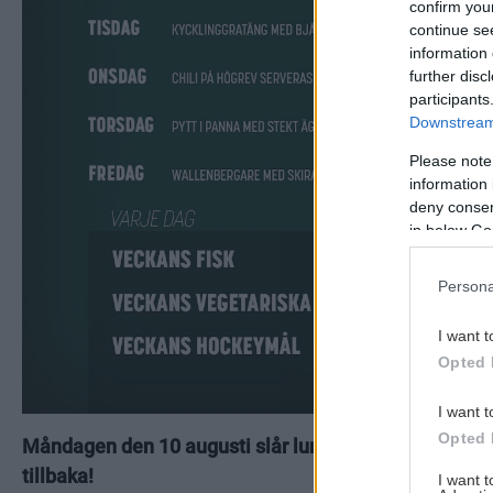
confirm you
continue se
information 
further disc
participants
Downstream 
Please note
information 
deny consent
in below Go
Persona
I want t
Opted 
I want t
Opted 
Måndagen den 10 augusti slår lunchserveringen i Ca
tillbaka!
I want 