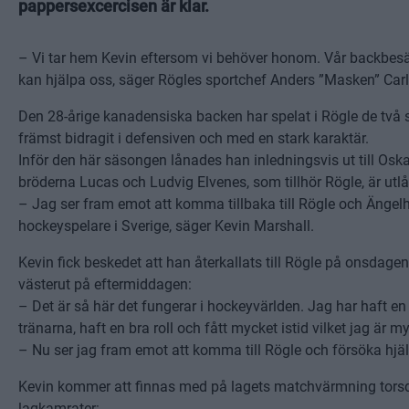
pappersexcercisen är klar.
– Vi tar hem Kevin eftersom vi behöver honom. Vår backbesät
kan hjälpa oss, säger Rögles sportchef Anders ”Masken” Car
Den 28-årige kanadensiska backen har spelat i Rögle de två
främst bidragit i defensiven och med en stark karaktär.
Inför den här säsongen lånades han inledningsvis ut till O
bröderna Lucas och Ludvig Elvenes, som tillhör Rögle, är utl
– Jag ser fram emot att komma tillbaka till Rögle och Ängelh
hockeyspelare i Sverige, säger Kevin Marshall.
Kevin fick beskedet att han återkallats till Rögle på onsdagen
västerut på eftermiddagen:
– Det är så här det fungerar i hockeyvärlden. Jag har haft en 
tränarna, haft en bra roll och fått mycket istid vilket jag är 
– Nu ser jag fram emot att komma till Rögle och försöka hjälp
Kevin kommer att finnas med på lagets matchvärmning tors
lagkamrater: