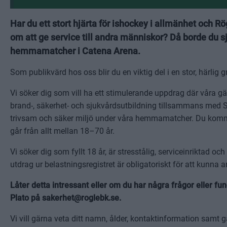
Har du ett stort hjärta för ishockey i allmänhet och Rö
om att ge service till andra människor? Då borde du sj
hemmamatcher i Catena Arena.
Som publikvärd hos oss blir du en viktig del i en stor, härli
Vi söker dig som vill ha ett stimulerande uppdrag där våra gäst
brand-, säkerhet- och sjukvårdsutbildning tillsammans med 
trivsam och säker miljö under våra hemmamatcher. Du kommer 
går från allt mellan 18–70 år.
Vi söker dig som fyllt 18 år, är stresstålig, serviceinriktad oc
utdrag ur belastningsregistret är obligatoriskt för att kunna 
Låter detta intressant eller om du har några frågor eller f
Plato på sakerhet@roglebk.se.
Vi vill gärna veta ditt namn, ålder, kontaktinformation samt g