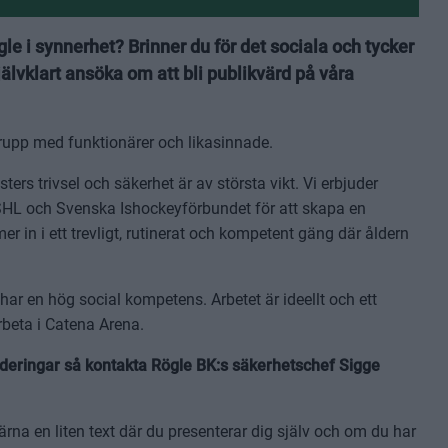
gle i synnerhet? Brinner du för det sociala och tycker
älvklart ansöka om att bli publikvärd på våra
g grupp med funktionärer och likasinnade.
ers trivsel och säkerhet är av största vikt. Vi erbjuder
SHL och Svenska Ishockeyförbundet för att skapa en
in i ett trevligt, rutinerat och kompetent gäng där åldern
h har en hög social kompetens. Arbetet är ideellt och ett
arbeta i Catena Arena.
underingar så kontakta Rögle BK:s säkerhetschef Sigge
ärna en liten text där du presenterar dig själv och om du har