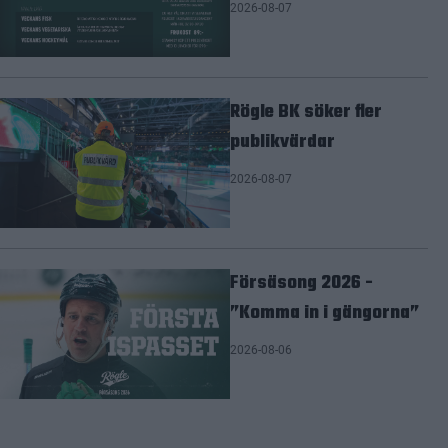
2026-08-07
Rögle BK söker fler
publikvärdar
2026-08-07
Försäsong 2026 -
”Komma in i gängorna”
2026-08-06