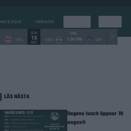
Mat & Dryck
Hållbarhet
Mer
Sök
SÖN
LÖR
CHL
13
19
1:00 PM
RBS
RBK
TAP
LH
SEP.
SEP.
LÄS NÄSTA
Dagens lunch öppnar 10
augusti