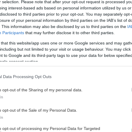
r selection. Please note that after your opt-out request is processed y
eing interest-based ads based on personal information utilized by us or
disclosed to third parties prior to your opt-out. You may separately opt-
losure of your personal information by third parties on the IAB’s list of
. This information may also be disclosed by us to third parties on the
IA
Participants
that may further disclose it to other third parties.
 that this website/app uses one or more Google services and may gath
including but not limited to your visit or usage behaviour. You may click 
 to Google and its third-party tags to use your data for below specifi
ogle consent section.
l Data Processing Opt Outs
o opt-out of the Sharing of my personal data.
In
o opt-out of the Sale of my Personal Data.
In
tena Arena upp dörrarna igen. Varmt välkommen
to opt-out of processing my Personal Data for Targeted