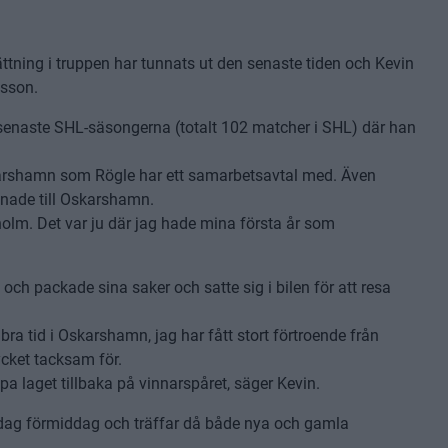
tning i truppen har tunnats ut den senaste tiden och Kevin
lsson.
 senaste SHL-säsongerna (totalt 102 matcher i SHL) där han
skarshamn som Rögle har ett samarbetsavtal med. Även
ånade till Oskarshamn.
olm. Det var ju där jag hade mina första år som
 och packade sina saker och satte sig i bilen för att resa
bra tid i Oskarshamn, jag har fått stort förtroende från
mycket tacksam för.
a laget tillbaka på vinnarspåret, säger Kevin.
dag förmiddag och träffar då både nya och gamla