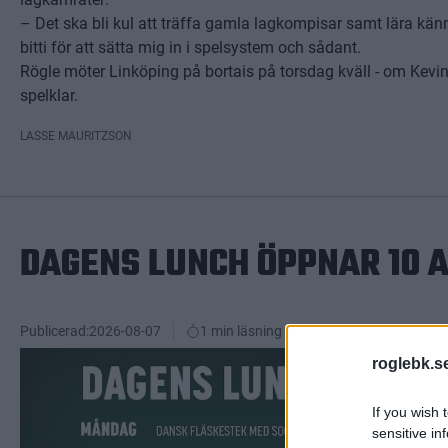
– Det ska bli kul att träffa gamla lagkompisar samt lära känn
bitti för att sätta mig in i spelsystem och sådant.
Rögle möter Linköping på bortais på torsdag kväll - om Kev
spelklar.
LASSE MAURITZSON
DAGENS LUNCH ÖPPNAR 10 
Publicerad:
2026-08-07
1 min läsning
roglebk.s
If you wish 
sensitive in