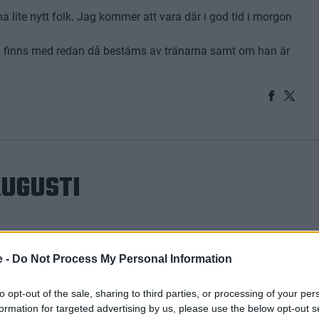
a lite nytt folk. Jag kommer att vara där i god tid i morgon
in finns med redan då bestäms av tränarna samt om han är
AUGUSTI
e -
Do Not Process My Personal Information
to opt-out of the sale, sharing to third parties, or processing of your per
formation for targeted advertising by us, please use the below opt-out s