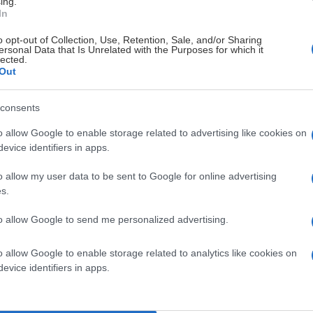
ing.
In
 varje vardag. Lunchbuffén kostar 129 kronor för
 kronor. I lunchen ingår soppa, salladsbuffé, måltidsdryck,
o opt-out of Collection, Use, Retention, Sale, and/or Sharing
ersonal Data that Is Unrelated with the Purposes for which it
lected.
Out
 07.30-09.30.
consents
o allow Google to enable storage related to advertising like cookies on
evice identifiers in apps.
o allow my user data to be sent to Google for online advertising
s.
LIKVÄRDAR
to allow Google to send me personalized advertising.
o allow Google to enable storage related to analytics like cookies on
evice identifiers in apps.