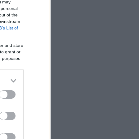
ou may
 personal
out of the
 downstream
B’s List of
er and store
to grant or
ed purposes