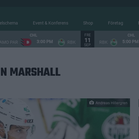
elschema
Event & Konferens
Shop
Företag
FRE
CHL
CHL
11
3:00 PM
5:00 PM
AMO PAR
RBK
RBK
SEP.
IN MARSHALL
Andreas Hillergren