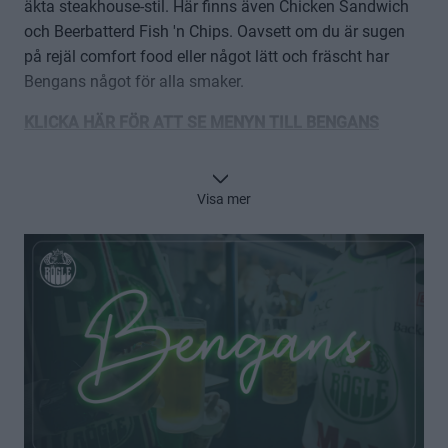
äkta steakhouse-stil. Här finns även Chicken Sandwich
och Beerbatterd Fish 'n Chips. Oavsett om du är sugen
på rejäl comfort food eller något lätt och fräscht har
Bengans något för alla smaker.
KLICKA HÄR FÖR ATT SE MENYN TILL BENGANS
KLICKA HÄR FÖR ATT BOKA
Visa mer