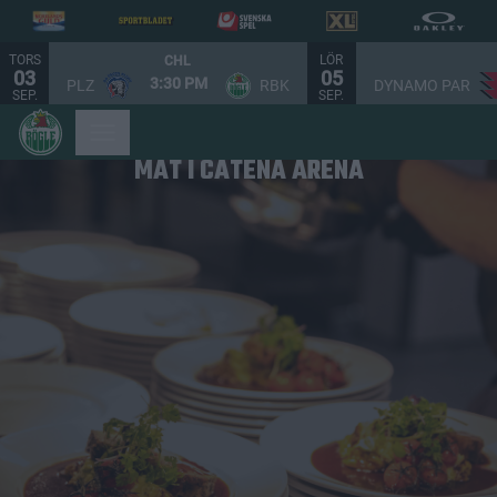
TORS
LÖR
CHL
03
05
3:30 PM
PLZ
RBK
DYNAMO PAR
SEP.
SEP.
MAT I CATENA ARENA