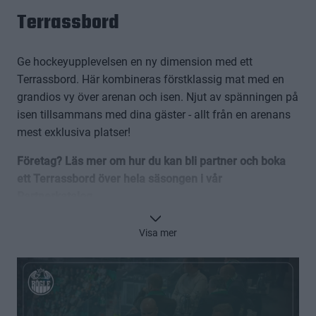
Terrassbord
Ge hockeyupplevelsen en ny dimension med ett
Terrassbord. Här kombineras förstklassig mat med en
grandios vy över arenan och isen. Njut av spänningen på
isen tillsammans med dina gäster - allt från en arenans
mest exklusiva platser!
Företag? Läs mer om hur du kan bli partner och boka
ett Terrassbord över hela säsongen i vår
Partnerkatalog
.
KLICKA HÄR FÖR ATT SE 360° VY FRÅN TERRASSEN
Visa mer