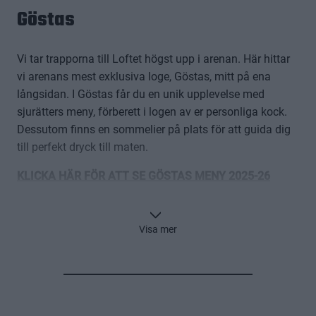
Göstas
Vi tar trapporna till Loftet högst upp i arenan. Här hittar
vi arenans mest exklusiva loge, Göstas, mitt på ena
långsidan. I Göstas får du en unik upplevelse med
sjurätters meny, förberett i logen av er personliga kock.
Dessutom finns en sommelier på plats för att guida dig
till perfekt dryck till maten.
KLICKA HÄR FÖR ATT SE GÖSTAS MENY 2025-26
KLICKA HÄR FÖR ATT BOKA GÖSTAS
Visa mer
KLICKA HÄR FÖR ATT SE 360° VY FRÅN GÖSTAS