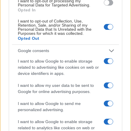
I want to opt-out of processing my
Visa mer
Personal Data for Targeted Advertising.
Opted In
I want to opt-out of Collection, Use,
Retention, Sale, and/or Sharing of my
Personal Data that Is Unrelated with the
Purposes for which it was collected.
Opted Out
Barhyllan
Google consents
I want to allow Google to enable storage
Högst upp, med arenans mest spektakulära vy, hittar du
related to advertising like cookies on web or
Barhyllan. Se spänningen på isen från din egna barplats,
device identifiers in apps.
med total överblick över arenan. Njut av Loftets goda
I want to allow my user data to be sent to
buffé och tappa upp egen dryck i Kallzonen.
Google for online advertising purposes.
KLICKA HÄR FÖR ATT BOKA
I want to allow Google to send me
personalized advertising.
I want to allow Google to enable storage
related to analytics like cookies on web or