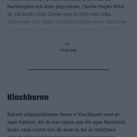
hamburgare och även pizzaslices. I bortre foajén hittar
du vår kiosk i Kidz Corner som är fylld med olika
läckerheter och något att släcka törsten med. Här finner
du även Kebaberian, som inför säsongen 2025-2026
infört chips-kebab på menyn, en populär läckerhet med
kebab direkt från en påse med Rögle-chips!
Visa mer
Klackbaren
Bakom ståplatsläktaren finner vi Klackbaren med en
egen Kallzon, där du kan tappa upp din egen Norrlands.
Innan varje match kan du även ta del av matchens