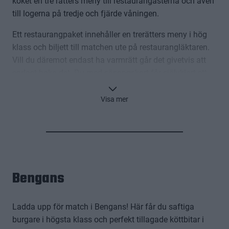
köket en tre rätters meny till restaurangästerna och även
till logerna på tredje och fjärde våningen.
Ett restaurangpaket innehåller en trerätters meny i hög
klass och biljett till matchen ute på restaurangläktaren.
Vill du däremot endast ha varmrätt går det givetvis att
endast boka det. Du med säsongskort får självklart ett
pris som endast innehåller maten. En perfekt upplevelse
för den mat- och hockeyintresserade.
Visa mer
KLICKA HÄR FÖR ATT SE MENY 2025-26
KLICKA HÄR FÖR ATT BOKA
KLICKA HÄR FÖR ATT SE EN 360° VY FRÅN
Bengans
ARENARESTAURANGEN
Ladda upp för match i Bengans! Här får du saftiga
burgare i högsta klass och perfekt tillagade köttbitar i