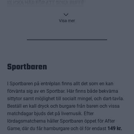
KLICKA HÄR FÖR ATT BOKA BUFFÉ
Visa mer
Sportbaren
I Sportbaren på entréplan finns allt det som en kan
förvänta sig av en Sportbar. Här finns både bekväma
sittytor samt möjlighet till socialt mingel, och dart-tavla.
Beställ en kall dryck och burgare från baren och vissa
matchdagar bjuds det på livemusik. Efter
lördagsmatcherna håller Sportbaren öppet för After
Game, där du får hamburgare och öl för endast
149 kr.