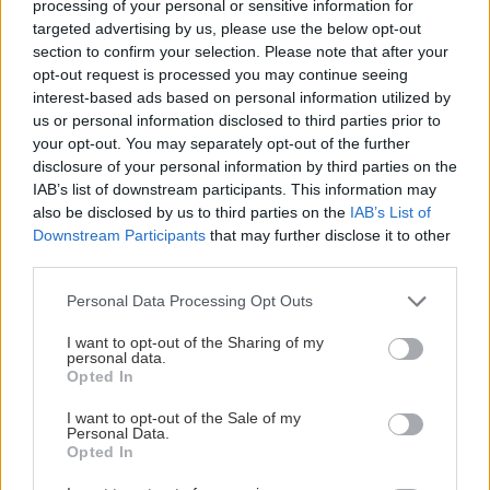
processing of your personal or sensitive information for
targeted advertising by us, please use the below opt-out
section to confirm your selection. Please note that after your
opt-out request is processed you may continue seeing
interest-based ads based on personal information utilized by
us or personal information disclosed to third parties prior to
your opt-out. You may separately opt-out of the further
Röglesoffan
disclosure of your personal information by third parties on the
IAB’s list of downstream participants. This information may
also be disclosed by us to third parties on the
IAB’s List of
Komforten av att sitta hemma i soffan och atmosfären
Downstream Participants
that may further disclose it to other
third parties.
på plats i arenan - med Röglesoffan får du det bästa av
båda världar.
Please note that this website/app uses one or more Google
Personal Data Processing Opt Outs
services and may gather and store information including but
Ta del av Loftets goda buffé - njut dessutom av god
not limited to your visit or usage behaviour. You may click to
I want to opt-out of the Sharing of my
personal data.
service med tilltugg och dryck som serveras direkt till din
grant or deny consent to Google and its third-party tags to
Opted In
plats.
use your data for below specified purposes in below Google
consent section.
I want to opt-out of the Sale of my
Företag? Läs mer om hur du kan bli partner i
Personal Data.
Opted In
vår
Partnerkatalog
.