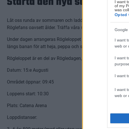
Starta den nya säsongen m
I want t
of my P
was col
Opted 
Låt oss runda av sommaren och ladda upp inför en ny spänn
Röglefans oavsett ålder. Träffa våra spelare, samla autogra
Google 
Under dagen arrangeras Rögleloppet en fartfylld aktivitet f
I want t
web or d
längs banan för att heja, peppa och sprida rörelseglädje! H
I want t
Rögleloppet är en del av Rögledagen, festen för hela familje
purpose
Datum: 15:e Augusti
I want 
Området öppnar: 09:45
I want t
Loppens start: 10:30
web or d
Plats: Catena Arena
Loppdistanser: