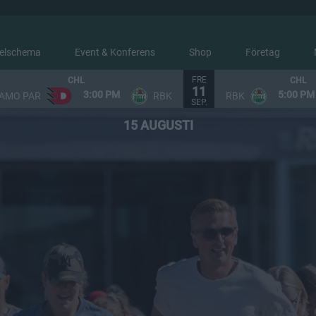
elschema
Event & Konferens
Shop
Företag
FRE
CHL
CHL
11
RÖGLEDAGEN 2026
3:00 PM
5:00 PM
AMO PAR
RBK
RBK
SEP.
15 AUGUSTI