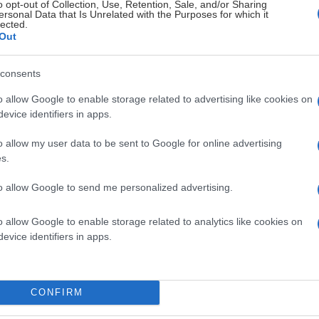
ed oss!
o opt-out of Collection, Use, Retention, Sale, and/or Sharing
ersonal Data that Is Unrelated with the Purposes for which it
lected.
Out
ande hockeysäsong på Catena Arena! Under Rögledagen väntar akt
fer och se laget på isen när vi tillsammans bygger upp den grön
consents
ör alla barn upp till 12 år! Snöra på skorna och spring tillsamm
o allow Google to enable storage related to advertising like cookies on
evice identifiers in apps.
os oss handlar det inte om att komma först utan om att ha kul t
o allow my user data to be sent to Google for online advertising
n!
s.
to allow Google to send me personalized advertising.
o allow Google to enable storage related to analytics like cookies on
evice identifiers in apps.
CONFIRM