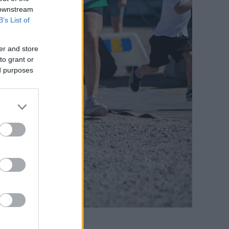
 downstream
B’s List of
er and store
to grant or
ed purposes