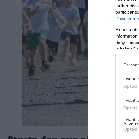
further disc
participants
Downstream 
Please note
information 
deny consent
in below Go
Persona
I want t
Opted 
I want t
Opted 
I want 
Advertis
Opted 