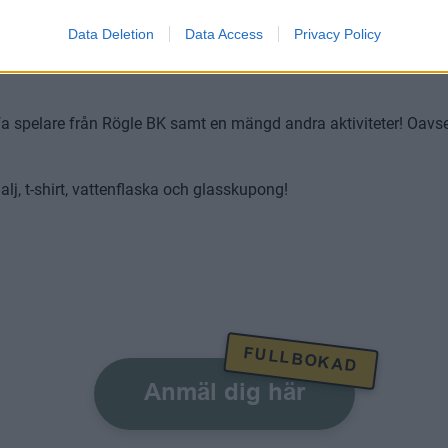
Data Deletion
Data Access
Privacy Policy
fa spelare från Rögle BK samt en mängd andra aktiviteter! Oavset
j, t-shirt, vattenflaska och glasskupong!
FULLBOKAD
Anmäl dig här