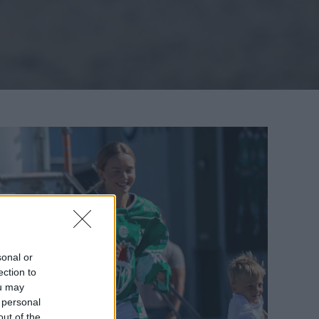
sonal or
ection to
ou may
 personal
out of the