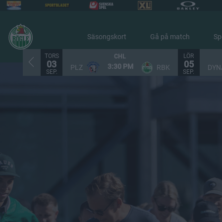
Säsongskort
Gå på match
Sp
TORS
LÖR
CHL
03
05
3:30 PM
PLZ
RBK
DYN
SEP.
SEP.