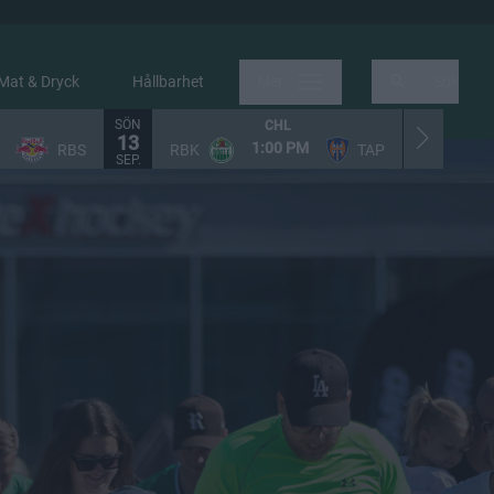
Mat & Dryck
Hållbarhet
Mer
Sök
SÖN
LÖR
CHL
13
19
1:00 PM
RBS
RBK
TAP
LH
SEP.
SEP.