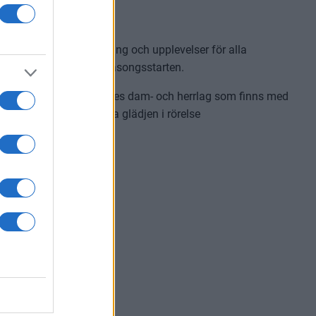
iviteter, underhållning och upplevelser för alla
vita stämningen inför säsongsstarten.
ans med spelare från Rögles dam- och herrlag som finns med
illsammans och upptäcka glädjen i rörelse