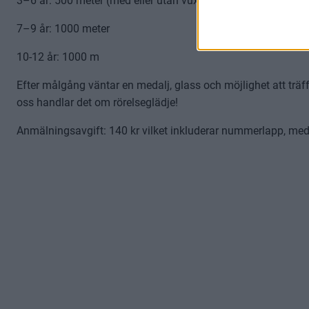
3–6 år: 500 meter (med eller utan vuxen)
7–9 år: 1000 meter
10-12 år: 1000 m
Efter målgång väntar en medalj, glass och möjlighet att träf
oss handlar det om rörelseglädje!
Anmälningsavgift: 140 kr vilket inkluderar nummerlapp, medal