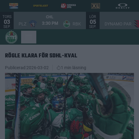
TORS
LÖR
CHL
03
05
3:30 PM
PLZ
RBK
DYNAMO PAR
SEP.
SEP.
RÖGLE KLARA FÖR SDHL-KVAL
Publicerad:
2026-03-02
1 min läsning