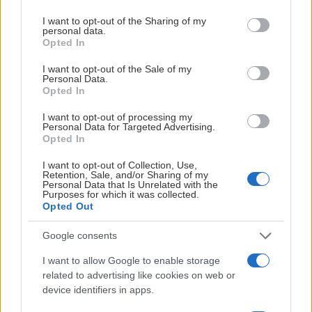
services and may gather and store information including but
not limited to your visit or usage behaviour. You may click to
I want to opt-out of the Sharing of my
personal data.
grant or deny consent to Google and its third-party tags to
Opted In
use your data for below specified purposes in below Google
FÖRSÄSONG 2026 - ”KOMMA IN I GÄNGORNA”
consent section.
I want to opt-out of the Sale of my
Personal Data.
Publicerad:
2026-08-06
2 min läsning
Opted In
I want to opt-out of processing my
Personal Data for Targeted Advertising.
Opted In
I want to opt-out of Collection, Use,
Retention, Sale, and/or Sharing of my
Personal Data that Is Unrelated with the
Purposes for which it was collected.
Opted Out
Google consents
I want to allow Google to enable storage
related to advertising like cookies on web or
device identifiers in apps.
Under torsdagen gick Rögles herrar på is för det