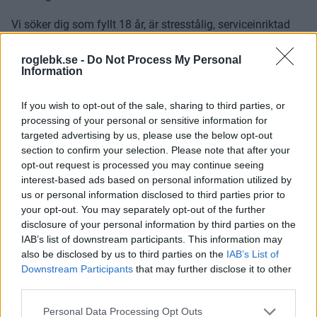
Vi söker dig som fyllt 18 år, är stresstålig, serviceinriktad
och har en hög social kompetens. Arbetet är ideellt och ett
utdrag ur belastningsregistret är obligatoriskt för att kunna
roglebk.se -
Do Not Process My Personal
Information
arbeta i Catena Arena.
If you wish to opt-out of the sale, sharing to third parties, or
Låter detta intressant eller om du har några frågor eller
processing of your personal or sensitive information for
funderingar så kontakta Rögle BK:s säkerhetschef Sigge
targeted advertising by us, please use the below opt-out
Plato på sakerhet@roglebk.se.
section to confirm your selection. Please note that after your
opt-out request is processed you may continue seeing
Vi vill gärna veta ditt namn, ålder, kontaktinformation samt
interest-based ads based on personal information utilized by
gärna en liten text där du presenterar dig själv och om du
us or personal information disclosed to third parties prior to
har någon tidigare erfarenhet så återkommer vi till dig så
your opt-out. You may separately opt-out of the further
snart vi kan.
disclosure of your personal information by third parties on the
IAB’s list of downstream participants. This information may
Efter genomförd och godkänd utbildning så blir du
also be disclosed by us to third parties on the
IAB’s List of
Downstream Participants
that may further disclose it to other
antagen som publikvärd i Rögle BK:s organisation.
third parties.
RÖGLE BK
Please note that this website/app uses one or more Google
Personal Data Processing Opt Outs