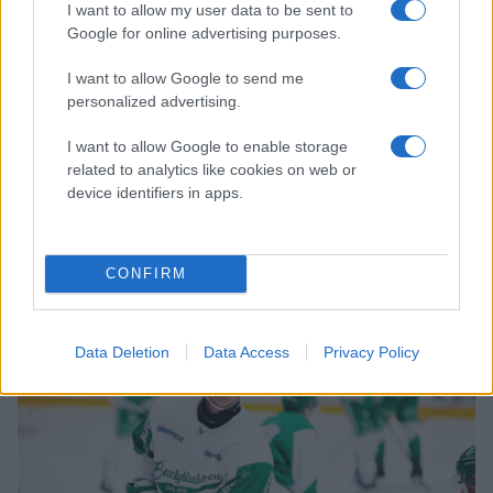
första gemensamma ispasset i årets försäsong.
I want to allow my user data to be sent to
Google for online advertising purposes.
Därefter väntade den årliga lagfotograferingen.
I want to allow Google to send me
Efter tre dagars fystester går Rögles försäsong nu in i
personalized advertising.
nästa fas. Under torsdagen ledde Dan Tangnes det första
gemensamma ispasset och den skarpa visselpipan hördes
I want to allow Google to enable storage
återigen i Catena Arena.
related to analytics like cookies on web or
device identifiers in apps.
– Det var kul för oss tränare att äntligen blanda oss in i
leken och kicka igång försäsongen, säger Dan Tangnes
efteråt.
CONFIRM
Data Deletion
Data Access
Privacy Policy